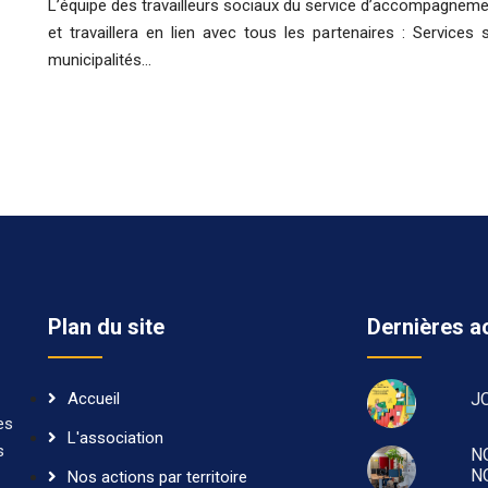
L’équipe des travailleurs sociaux du service d’accompagnem
et travaillera en lien avec tous les partenaires : Services 
municipalités…
Plan du site
Dernières ac
Accueil
J
es
L'association
s
N
N
Nos actions par territoire